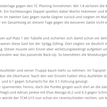
derlage gegen den TC Pliening hinnehmen. Mit 1:8 verloren die M
ch. Ein hochklassiges Doppel spielten dabei Martin Hobmeier und 
den im zweiten Satz gegen starke Gegner zurück und siegten im Matc
 ein Gesamtsieg an diesem Tage gegen die besseren Gäste nicht e
n auf Platz 1 der Tabelle und sicherten sich damit schon vor dem
 waren diese Gast bei der SpVgg Zolling. Dort siegten sie deutlich
g. Dieser musste sein Einzel aber verletzungsbedingt aufgeben u
eulein war das passende Back-Up. So beendeten die Moosburger de
Vitus Ausfelder und seiner Truppe kaum mehr zu nehmen. Im Topspi
klar die Oberhand. Nach den vier Einzeln hatten Vitus Ausfelder (
1 und 6:1 gegen Scharlach) für die 3:1-Führung gesorgt.
 spannendes Tennis, doch die Punkte gingen auch dort an die Gäst
/Hagl) und Adrian Jonkov mit Elias Manjgo (6:2 und 6:3 gegen Schr
h würde der TCM-U15 nun schon ein Unentschieden reichen, um M