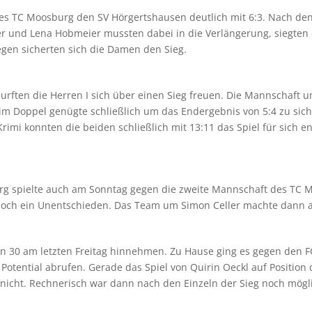
 TC Moosburg den SV Hörgertshausen deutlich mit 6:3. Nach den E
r und Lena Hobmeier mussten dabei in die Verlängerung, siegten 
egen sicherten sich die Damen den Sieg.
rften die Herren I sich über einen Sieg freuen. Die Mannschaft um
e im Doppel genügte schließlich um das Endergebnis von 5:4 zu si
imi konnten die beiden schließlich mit 13:11 das Spiel für sich en
g spielte auch am Sonntag gegen die zweite Mannschaft des TC Mau
noch ein Unentschieden. Das Team um Simon Celler machte dann a
n 30 am letzten Freitag hinnehmen. Zu Hause ging es gegen den FC
Potential abrufen. Gerade das Spiel von Quirin Oeckl auf Position 
icht. Rechnerisch war dann nach den Einzeln der Sieg noch möglic