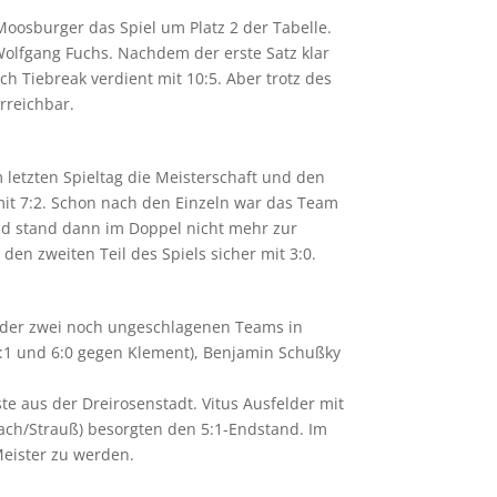
oosburger das Spiel um Platz 2 der Tabelle.
Wolfgang Fuchs. Nachdem der erste Satz klar
h Tiebreak verdient mit 10:5. Aber trotz des
rreichbar.
 letzten Spieltag die Meisterschaft und den
 mit 7:2. Schon nach den Einzeln war das Team
nd stand dann im Doppel nicht mehr zur
n zweiten Teil des Spiels sicher mit 3:0.
el der zwei noch ungeschlagenen Teams in
6:1 und 6:0 gegen Klement), Benjamin Schußky
e aus der Dreirosenstadt. Vitus Ausfelder mit
lach/Strauß) besorgten den 5:1-Endstand. Im
eister zu werden.