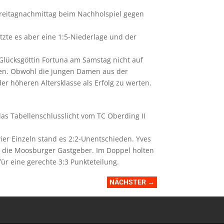
Freitagnachmittag beim Nachholspiel gegen
zte es aber eine 1:5-Niederlage und der
 Glücksgöttin Fortuna am Samstag nicht auf
oren. Obwohl die jungen Damen aus der
er höheren Altersklasse als Erfolg zu werten.
s Tabellenschlusslicht vom TC Oberding II
er Einzeln stand es 2:2-Unentschieden. Yves
ür die Moosburger Gastgeber. Im Doppel holten
ür eine gerechte 3:3 Punkteteilung.
NÄCHSTER
→