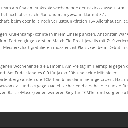
hr Team am finalen Punktspielwochenende der Bezirksklasse 1. Am 
lief noch alles nach Plan und man gewann klar mit 5:1.
t, beim ebenfalls noch verlustpunktfreien TSV Allershausen, set
 gegen Krukenkamp) konnte in ihrem Einzel punkten. Ansonsten war
fünf Partien gingen erst im Match Tie-Break jeweils mit 7:10 verl
Meisterschaft gratulieren mussten, ist Platz zwei beim Debüt in d
ngenen Wochenende die Bambini. Am Freitag im Heimspiel gegen da
nd. Am Ende stand es 6:0 für Jakob Süß und seine Mitspieler.
artenberg wurden die TCM-Bambinis dann mehr gefordert. Nach vi
awson (6:1 und 6:4 gegen Nötel) sicherten die dabei die Punkte f
n Barlas/Masek) einen weiteren Sieg für TCM‘ler und sorgten so f