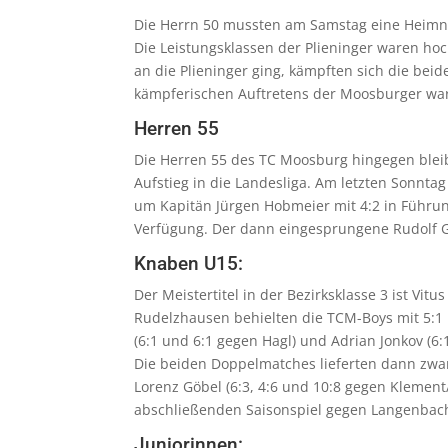
Die Herrn 50 mussten am Samstag eine Heimnie
Die Leistungsklassen der Plieninger waren ho
an die Plieninger ging, kämpften sich die bei
kämpferischen Auftretens der Moosburger war
Herren 55
Die Herren 55 des TC Moosburg hingegen bleibe
Aufstieg in die Landesliga. Am letzten Sonntag
um Kapitän Jürgen Hobmeier mit 4:2 in Führun
Verfügung. Der dann eingesprungene Rudolf Gr
Knaben U15:
Der Meistertitel in der Bezirksklasse 3 ist 
Rudelzhausen behielten die TCM-Boys mit 5:1 
(6:1 und 6:1 gegen Hagl) und Adrian Jonkov (6:
Die beiden Doppelmatches lieferten dann zwar
Lorenz Göbel (6:3, 4:6 und 10:8 gegen Klement
abschließenden Saisonspiel gegen Langenbac
Juniorinnen: