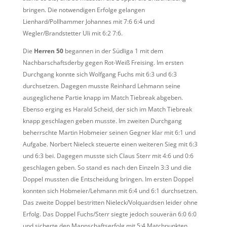
bringen. Die notwendigen Erfolge gelangen
Lienhard/Pollhammer Johannes mit 7:6 6:4 und
Wegler/Brandstetter Uli mit 6:2 7:6.
Die
Herren 50
begannen in der Südliga 1 mit dem
Nachbarschaftsderby gegen Rot-Weiß Freising. Im ersten
Durchgang konnte sich Wolfgang Fuchs mit 6:3 und 6:3
durchsetzen. Dagegen musste Reinhard Lehmann seine
ausgeglichene Partie knapp im Match Tiebreak abgeben.
Ebenso erging es Harald Scheid, der sich im Match Tiebreak
knapp geschlagen geben musste. Im zweiten Durchgang
beherrschte Martin Hobmeier seinen Gegner klar mit 6:1 und
Aufgabe. Norbert Nieleck steuerte einen weiteren Sieg mit 6:3
und 6:3 bei. Dagegen musste sich Claus Sterr mit 4:6 und 0:6
geschlagen geben. So stand es nach den Einzeln 3:3 und die
Doppel mussten die Entscheidung bringen. Im ersten Doppel
konnten sich Hobmeier/Lehmann mit 6:4 und 6:1 durchsetzen.
Das zweite Doppel bestritten Nieleck/Volquardsen leider ohne
Erfolg. Das Doppel Fuchs/Sterr siegte jedoch souverän 6:0 6:0
und sicherte den Mannschaftserfolg mit 5:4 Matchpunkten.