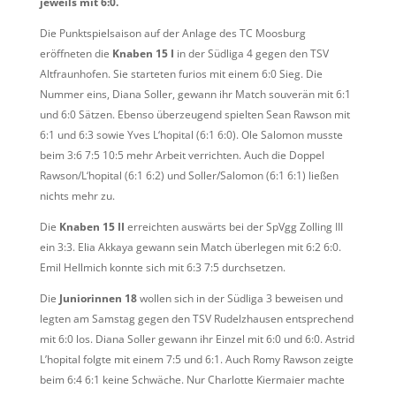
jeweils mit 6:0.
Die Punktspielsaison auf der Anlage des TC Moosburg
eröffneten die
Knaben 15 I
in der Südliga 4 gegen den TSV
Altfraunhofen. Sie starteten furios mit einem 6:0 Sieg. Die
Nummer eins, Diana Soller, gewann ihr Match souverän mit 6:1
und 6:0 Sätzen. Ebenso überzeugend spielten Sean Rawson mit
6:1 und 6:3 sowie Yves L‘hopital (6:1 6:0). Ole Salomon musste
beim 3:6 7:5 10:5 mehr Arbeit verrichten. Auch die Doppel
Rawson/L‘hopital (6:1 6:2) und Soller/Salomon (6:1 6:1) ließen
nichts mehr zu.
Die
Knaben 15 II
erreichten auswärts bei der SpVgg Zolling III
ein 3:3. Elia Akkaya gewann sein Match überlegen mit 6:2 6:0.
Emil Hellmich konnte sich mit 6:3 7:5 durchsetzen.
Die
Juniorinnen 18
wollen sich in der Südliga 3 beweisen und
legten am Samstag gegen den TSV Rudelzhausen entsprechend
mit 6:0 los. Diana Soller gewann ihr Einzel mit 6:0 und 6:0. Astrid
L’hopital folgte mit einem 7:5 und 6:1. Auch Romy Rawson zeigte
beim 6:4 6:1 keine Schwäche. Nur Charlotte Kiermaier machte