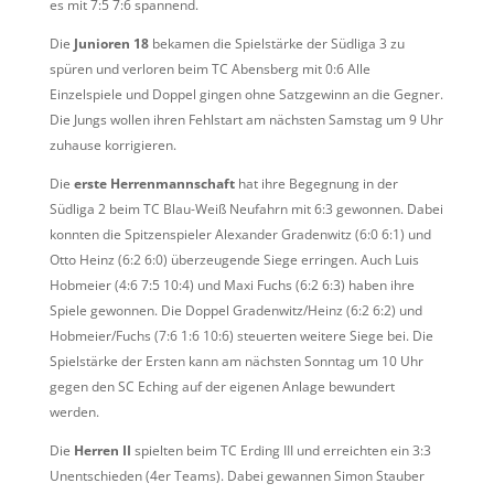
es mit 7:5 7:6 spannend.
Die
Junioren 18
bekamen die Spielstärke der Südliga 3 zu
spüren und verloren beim TC Abensberg mit 0:6 Alle
Einzelspiele und Doppel gingen ohne Satzgewinn an die Gegner.
Die Jungs wollen ihren Fehlstart am nächsten Samstag um 9 Uhr
zuhause korrigieren.
Die
erste Herrenmannschaft
hat ihre Begegnung in der
Südliga 2 beim TC Blau-Weiß Neufahrn mit 6:3 gewonnen. Dabei
konnten die Spitzenspieler Alexander Gradenwitz (6:0 6:1) und
Otto Heinz (6:2 6:0) überzeugende Siege erringen. Auch Luis
Hobmeier (4:6 7:5 10:4) und Maxi Fuchs (6:2 6:3) haben ihre
Spiele gewonnen. Die Doppel Gradenwitz/Heinz (6:2 6:2) und
Hobmeier/Fuchs (7:6 1:6 10:6) steuerten weitere Siege bei. Die
Spielstärke der Ersten kann am nächsten Sonntag um 10 Uhr
gegen den SC Eching auf der eigenen Anlage bewundert
werden.
Die
Herren II
spielten beim TC Erding III und erreichten ein 3:3
Unentschieden (4er Teams). Dabei gewannen Simon Stauber