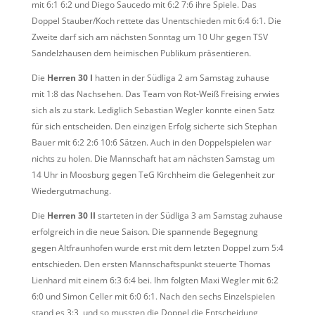
mit 6:1 6:2 und Diego Saucedo mit 6:2 7:6 ihre Spiele. Das
Doppel Stauber/Koch rettete das Unentschieden mit 6:4 6:1. Die
Zweite darf sich am nächsten Sonntag um 10 Uhr gegen TSV
Sandelzhausen dem heimischen Publikum präsentieren.
Die
Herren 30 I
hatten in der Südliga 2 am Samstag zuhause
mit 1:8 das Nachsehen. Das Team von Rot-Weiß Freising erwies
sich als zu stark. Lediglich Sebastian Wegler konnte einen Satz
für sich entscheiden. Den einzigen Erfolg sicherte sich Stephan
Bauer mit 6:2 2:6 10:6 Sätzen. Auch in den Doppelspielen war
nichts zu holen. Die Mannschaft hat am nächsten Samstag um
14 Uhr in Moosburg gegen TeG Kirchheim die Gelegenheit zur
Wiedergutmachung.
Die
Herren 30 II
starteten in der Südliga 3 am Samstag zuhause
erfolgreich in die neue Saison. Die spannende Begegnung
gegen Altfraunhofen wurde erst mit dem letzten Doppel zum 5:4
entschieden. Den ersten Mannschaftspunkt steuerte Thomas
Lienhard mit einem 6:3 6:4 bei. Ihm folgten Maxi Wegler mit 6:2
6:0 und Simon Celler mit 6:0 6:1. Nach den sechs Einzelspielen
stand es 3:3, und so mussten die Doppel die Entscheidung