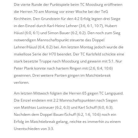
Die vierte Runde der Punktspiele beim TC Moosburg eröffneten
die Herren 70 am Montag vor einer Woche bei der TeG
Kirchheim. Den Grundstein für den 4:2 Erfolg legten drei Siege
in den Einzel durch Karl-Heinz Lehner (3:6, 6:1, 10:7), Hubert
Häusl (6:0, 6:1) und Simon Bauer (6:2, 6:2). Den noch zum Sieg
notwendigen Mannschaftspunkt steuerte das Doppel
Lehner/Häusl (6:4, 6:2) bei. Am letzten Montag jedoch wurde die
makellose Serie der H70 beendet. Der TC Karlsfeld schickte eine
stark besetzte Truppe nach Moosburg und gewann mit 5:1. Nur
Peter Plank konnte nach hartem Ringen mit (2:6, 6:4, 10:6)
gewinnen. Drei weitere Partien gingen im Matchtiebreak
verloren.
Am letzten Mittwoch folgten die Herren 65 gegen TC Langquaid.
Die Einzel endeten mit 2:2 Mannschaftspunkten nach Siegen
von Matthias Lustnauer (6:2, 6:3) und Karl Schuff (6:0, 6:3).
Nachdem dem Doppel Bauer/Schuff (6:2, 1:6, 10:6) noch ein
Erfolg im Matchtiebreak gelang, reichte es immerhin zu einem
Unentschieden von 3:3.