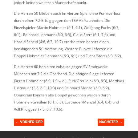
jedoch keinen weiteren Mannschaftspunkt.
Die Herren 50 blieben auch im vierten Spiel ohne Punktverlust
durch einen 7:2 Erfolg gegen den TSV Altfraunhofen. Die
Einzelspieler Martin Hobmeier (6:1, 6:1), Wolfgang Fuchs (6:3,
6:1),. Reinhard Lehmann (6:0, 6:3), Claus Sterr (6:1, 7:6) und
Harald Scheid (4:6, 6:3, 10:7) erarbeiteten bereits einen
beruhigenden 5:1 Vorsprung. Weitere Punkte lieferten die
Doppel Hobmeier/Lehmann (6:3, 6:1) und Fuchs/Sterr (6:3, 6:2).
Die Herren 60 behielten zuhause gegen SV Stadtwerke
München mit 7:2 die Oberhand. Die nötigen Siege lieferten
Jürgen Hobmeier (6:0, 1:0 w.o.), Rudi Greulein (6:0, 6:3), Matthias
Lustnauer (3:6, 6:3, 10:3) und Reinhard Menzel (6:0, 6:2).
Obendrein konnten alle Doppel gewonnen werden durch
Hobmeier/Greulein (6:1, 6:3), Lustnauer/Menzel (6:4, 6:4) und
Völkl/Tölgyesi (7:5, 6:7, 10:6).
←
VORHERIGER
NÄCHSTER
→