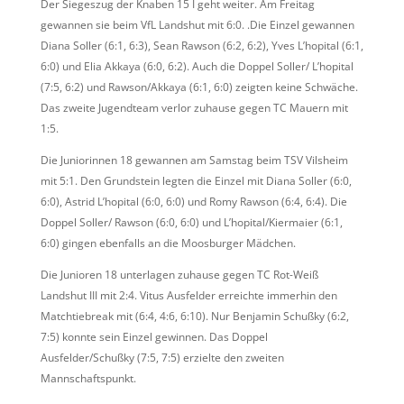
Der Siegeszug der Knaben 15 I geht weiter. Am Freitag
gewannen sie beim VfL Landshut mit 6:0. .Die Einzel gewannen
Diana Soller (6:1, 6:3), Sean Rawson (6:2, 6:2), Yves L’hopital (6:1,
6:0) und Elia Akkaya (6:0, 6:2). Auch die Doppel Soller/ L’hopital
(7:5, 6:2) und Rawson/Akkaya (6:1, 6:0) zeigten keine Schwäche.
Das zweite Jugendteam verlor zuhause gegen TC Mauern mit
1:5.
Die Juniorinnen 18 gewannen am Samstag beim TSV Vilsheim
mit 5:1. Den Grundstein legten die Einzel mit Diana Soller (6:0,
6:0), Astrid L’hopital (6:0, 6:0) und Romy Rawson (6:4, 6:4). Die
Doppel Soller/ Rawson (6:0, 6:0) und L’hopital/Kiermaier (6:1,
6:0) gingen ebenfalls an die Moosburger Mädchen.
Die Junioren 18 unterlagen zuhause gegen TC Rot-Weiß
Landshut III mit 2:4. Vitus Ausfelder erreichte immerhin den
Matchtiebreak mit (6:4, 4:6, 6:10). Nur Benjamin Schußky (6:2,
7:5) konnte sein Einzel gewinnen. Das Doppel
Ausfelder/Schußky (7:5, 7:5) erzielte den zweiten
Mannschaftspunkt.