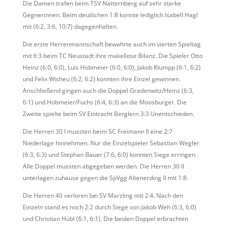
Die Damen trafen beim TSV Natternberg auf sehr starke
Gegnerinnen. Beim deutlichen 1:8 konnte lediglich Isabell Hagl
mit (6:2, 3:6, 10:7) dagegenhalten.
Die erste Herrenmannschaft bewahrte auch im vierten Spieltag
mit 6:3 beim TC Neustadt ihre makellose Bilanz. Die Spieler Otto
Heinz (6:0, 6:0), Luis Hobmeier (6:0, 6:0), Jakob Klumpp (6:1, 6:2)
und Felix Wisheu (6:2, 6:2) konnten ihre Einzel gewinnen.
Anschließend gingen auch die Doppel Gradenwitz/Heinz (6:3,
6:1) und Hobmeier/Fuchs (6:4, 6:3) an die Moosburger. Die
Zweite spielte beim SV Eintracht Berglern 3:3 Unentschieden.
Die Herren 30 I mussten beim SC Freimann II eine 2:7
Niederlage hinnehmen. Nur die Einzelspieler Sebastian Wegler
(6:3, 6:3) und Stephan Bauer (7:6, 6:0) konnten Siege erringen.
Alle Doppel mussten abgegeben werden. Die Herren 30 II
unterlagen zuhause gegen die SpVgg Altenerding II mit 1:8.
Die Herren 40 verloren bei SV Marzling mit 2:4. Nach den
Einzeln stand es noch 2:2 durch Siege von Jakob Weh (6:3, 6:0)
und Christian Hübl (6:1, 6:1). Die beiden Doppel erbrachten