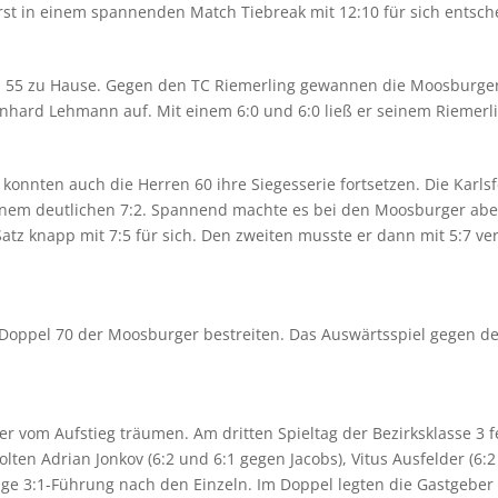
st in einem spannenden Match Tiebreak mit 12:10 für sich entsch
n 55 zu Hause. Gegen den TC Riemerling gewannen die Moosburger 
inhard Lehmann auf. Mit einem 6:0 und 6:0 ließ er seinem Riemerl
 konnten auch die Herren 60 ihre Siegesserie fortsetzen. Die Karl
inem deutlichen 7:2. Spannend machte es bei den Moosburger aber
Satz knapp mit 7:5 für sich. Den zweiten musste er dann mit 5:7 ve
t Doppel 70 der Moosburger bestreiten. Das Auswärtsspiel gegen d
ter vom Aufstieg träumen. Am dritten Spieltag der Bezirksklasse 3
olten Adrian Jonkov (6:2 und 6:1 gegen Jacobs), Vitus Ausfelder (6
tige 3:1-Führung nach den Einzeln. Im Doppel legten die Gastgebe