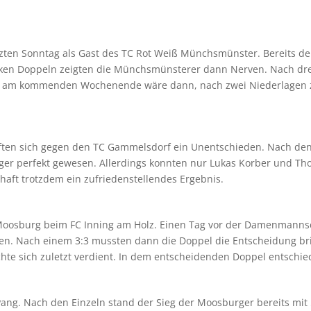
etzten Sonntag als Gast des TC Rot Weiß Münchsmünster. Bereits der
arken Doppeln zeigten die Münchsmünsterer dann Nerven. Nach dre
ieg am kommenden Wochenende wäre dann, nach zwei Niederlagen z
ften sich gegen den TC Gammelsdorf ein Unentschieden. Nach den 
er perfekt gewesen. Allerdings konnten nur Lukas Korber und Thom
aft trotzdem ein zufriedenstellendes Ergebnis.
 Moosburg beim FC Inning am Holz. Einen Tag vor der Damenmanns
en. Nach einem 3:3 mussten dann die Doppel die Entscheidung bri
te sich zuletzt verdient. In dem entscheidenden Doppel entschiede
ng. Nach den Einzeln stand der Sieg der Moosburger bereits mit 5