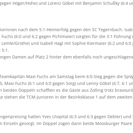
1 gegen Höger/Hohe) und Lorenz Göbel mit Benjamin Schußky (6:4 u
niorinnen nach dem 5:1-Heimerfolg gegen den SC Tegernbach. Isabe
 Fuchs (6:0 und 6:2 gegen Pichlmaier) sorgten für die 3:1-Führung
n Lemle/Grothe) und Isabell Hagl mit Sophie Kiermaier (6:2 und 6:
 5:1.
 jungen Damen auf Platz 2 hinter dem ebenfalls noch ungeschlagen
eamkapitän Maxi Fuchs am Samstag beim 6:0-Sieg gegen die SpVgg 
l), Maxi Fuchs (6:1 und 6:0 gegen Sorg) und Lenny Göbel (6:7, 6:1 u
den beiden Doppeln schafften es die Gäste aus Zolling trotz bravou
ge stehen die TCM-Junioren in der Bezirksklasse 1 auf dem zweiten
enpreising hatten Yves Lhopital (6:3 und 6:3 gegen Debler) und 
n Einzeln gesorgt. Im Doppel zogen dann beide Moosburger Paare 