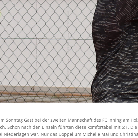
Sonntag Gast bei der zweiten Mannschaft des FC Inning am Holz
sich. Schon nach den Einzeln führten diese komfortabel mit 5:1. 
 Niederlagen war. Nur das Doppel um Michelle Mai und Christina 