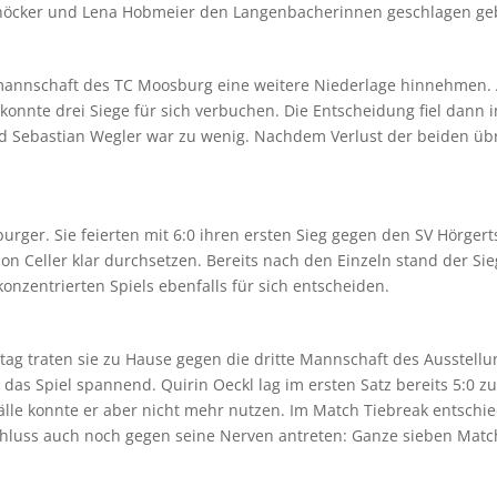
höcker und Lena Hobmeier den Langenbacherinnen geschlagen ge
annschaft des TC Moosburg eine weitere Niederlage hinnehmen. A
 konnte drei Siege für sich verbuchen. Die Entscheidung fiel dann 
 Sebastian Wegler war zu wenig. Nachdem Verlust der beiden übri
burger. Sie feierten mit 6:0 ihren ersten Sieg gegen den SV Hörge
n Celler klar durchsetzen. Bereits nach den Einzeln stand der Si
onzentrierten Spiels ebenfalls für sich entscheiden.
tag traten sie zu Hause gegen die dritte Mannschaft des Ausstel
 das Spiel spannend. Quirin Oeckl lag im ersten Satz bereits 5:0 z
lle konnte er aber nicht mehr nutzen. Im Match Tiebreak entschied 
chluss auch noch gegen seine Nerven antreten: Ganze sieben Match