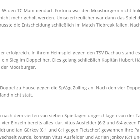
n 65 den TC Mammendorf. Fortuna war den Moosburgern nicht hold.
 nicht mehr geholt werden. Umso erfreulicher war dann das Spiel
sste die Entscheidung schließlich im Match Tiebreak fallen. Na
er erfolgreich. In ihrem Heimspiel gegen den TSV Dachau stand e
in Sieg im Doppel her. Dies gelang schließlich Kapitän Hubert H
g der Moosburger.
t Doppel zu Hause gegen die SpVgg Zolling an. Nach den vier Doppe
and nicht statt.
ach dem vierten von sieben Spieltagen ungeschlagen von der Tab
vier Einzeln bereits alles klar. Vitus Ausfelder (6:2 und 6:4 gegen
id) und Ian Gürkov (6:1 und 6:1 gegen Tietscher) gewannen ihre Par
wechselt wurde, konnten Vitus Ausfelder und Adrian Jonkov (6:1 un