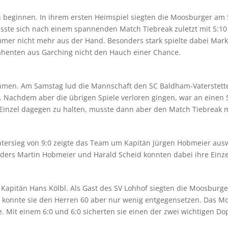
 beginnen. In ihrem ersten Heimspiel siegten die Moosburger am 
usste sich nach einem spannenden Match Tiebreak zuletzt mit 5:10 
mer nicht mehr aus der Hand. Besonders stark spielte dabei Mark
rahenten aus Garching nicht den Hauch einer Chance.
hmen. Am Samstag lud die Mannschaft den SC Baldham-Vaterstette
n. Nachdem aber die übrigen Spiele verloren gingen, war an einen
Einzel dagegen zu halten, musste dann aber den Match Tiebreak m
tersieg von 9:0 zeigte das Team um Kapitän Jürgen Hobmeier ausw
ers Martin Hobmeier und Harald Scheid konnten dabei ihre Einzel 
Kapitän Hans Kölbl. Als Gast des SV Lohhof siegten die Moosburge
n, konnte sie den Herren 60 aber nur wenig entgegensetzen. Das 
. Mit einem 6:0 und 6:0 sicherten sie einen der zwei wichtigen Do