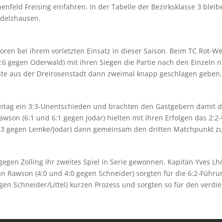
nfeld Freising einfahren. In der Tabelle der Bezirksklasse 3 bleib
udelzhausen.
oren bei ihrem vorletzten Einsatz in dieser Saison. Beim TC Rot-We
6 gegen Oderwald) mit ihren Siegen die Partie nach den Einzeln n
te aus der Dreirosenstadt dann zweimal knapp geschlagen geben
eitag ein 3:3-Unentschieden und brachten den Gastgebern damit de
awson (6:1 und 6:1 gegen Jodar) hielten mit ihren Erfolgen das 2:
6:3 gegen Lemke/Jodar) dann gemeinsam den dritten Matchpunkt z
gegen Zolling ihr zweites Spiel in Serie gewonnen. Kapitän Yves Lh
an Rawson (4:0 und 4:0 gegen Schneider) sorgten für die 6:2-Füh
en Schneider/Littel) kurzen Prozess und sorgten so für den verdi