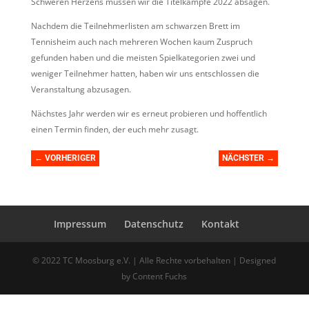
Schweren Herzens müssen wir die Titelkämpfe 2022 absagen.
Nachdem die Teilnehmerlisten am schwarzen Brett im
Tennisheim auch nach mehreren Wochen kaum Zuspruch
gefunden haben und die meisten Spielkategorien zwei und
weniger Teilnehmer hatten, haben wir uns entschlossen die
Veranstaltung abzusagen.
Nächstes Jahr werden wir es erneut probieren und hoffentlich
einen Termin finden, der euch mehr zusagt.
←
VORHERIGER
NÄCHSTER
→
Impressum
Datenschutz
Kontakt
© 2022 TC Moosburg e.V. | Alle Rechte vorbehalten | Designed
by Content Fuchs