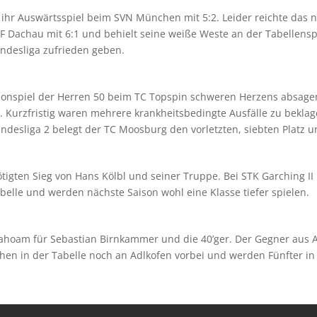
r Auswärtsspiel beim SVN München mit 5:2. Leider reichte das ni
 Dachau mit 6:1 und behielt seine weiße Weste an der Tabellens
andesliga zufrieden geben.
isonspiel der Herren 50 beim TC Topspin schweren Herzens absage
 Kurzfristig waren mehrere krankheitsbedingte Ausfälle zu bekl
desliga 2 belegt der TC Moosburg den vorletzten, siebten Platz un
igten Sieg von Hans Kölbl und seiner Truppe. Bei STK Garching II 
abelle und werden nächste Saison wohl eine Klasse tiefer spielen.
dahoam für Sebastian Birnkammer und die 40’ger. Der Gegner aus A
ehen in der Tabelle noch an Adlkofen vorbei und werden Fünfter in 