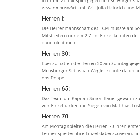
In ihrem Auftaktspiel gegen den SC Hörgertsh
gewann auswärts mit 8:1. Julia Heinrich und M
Herren I:
Die Herrenmannschaft des TCM musste am Son
Mitstreitern nur ein 2:7. Im Einzel konnten d
dann nicht mehr.
Herren 30:
Ebenso hatten die Herren 30 am Sonntag gegen
Moosburger Sebastian Wegler konnte dabei noc
das Doppel.
Herren 65:
Das Team um Kapitän Simon Bauer gewann zum 
vier Einzelpartien mit Siegen von Matthias Lus
Herren 70
Am Montag spielten die Herren 70 ihren ersten
Lehner spielten ihre Einzel dabei souverän. I