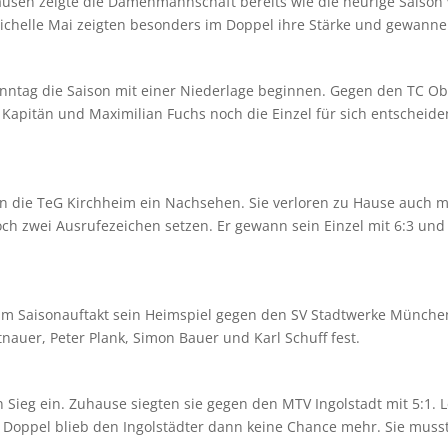
ausen zeigte die Damenmannschaft bereits wie die heurige Saison
ichelle Mai zeigten besonders im Doppel ihre Stärke und gewannen
ntag die Saison mit einer Niederlage beginnen. Gegen den TC Ob
er Kapitän und Maximilian Fuchs noch die Einzel für sich entschei
 die TeG Kirchheim ein Nachsehen. Sie verloren zu Hause auch mi
h zwei Ausrufezeichen setzen. Er gewann sein Einzel mit 6:3 und
Saisonauftakt sein Heimspiel gegen den SV Stadtwerke München m
tnauer, Peter Plank, Simon Bauer und Karl Schuff fest.
 Sieg ein. Zuhause siegten sie gegen den MTV Ingolstadt mit 5:1. 
m Doppel blieb den Ingolstädter dann keine Chance mehr. Sie musst