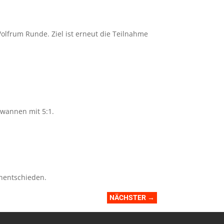
olfrum Runde. Ziel ist erneut die Teilnahme
ewannen mit 5:1.
Unentschieden.
NÄCHSTER
→