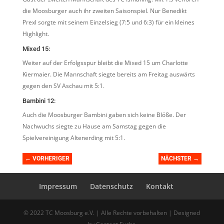
die Moosburger auch ihr zweiten Saisonspiel. Nur Benedikt
Prexl sorgte mit seinem Einzelsieg (7:5 und 6:3) für ein kleines
Highlight.
Mixed 15:
Weiter auf der Erfolgsspur bleibt die Mixed 15 um Charlotte
Kiermaier. Die Mannschaft siegte bereits am Freitag auswärts
gegen den SV Aschau mit 5:1.
Bambini 12:
Auch die Moosburger Bambini gaben sich keine Blöße. Der
Nachwuchs siegte zu Hause am Samstag gegen die
Spielvereinigung Altenerding mit 5:1.
←
VORHERIGER
NÄCHSTER
→
Impressum
Datenschutz
Kontakt
© 2022 TC Moosburg e.V. | Alle Rechte vorbehalten | Designed