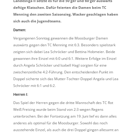
Landesliga II setzte es für die 50’ger und 60’ger auswärts
deftige Klatschen. Dafür feierten die Damen beim TC
Menning den zweiten Saisonsieg. Wacker geschlagen haben
sich auch die Jugendteams.
Damen:
Vergangenen Sonntag gewannen die Moosburger Damen
auswärts gegen den TC Menning mit 6:3. Besonders spielstark
zeigten sich dabei Lea Schröcker und Bettina Hobmeier. Beide
gewannen ihre Einzel mit 6:0 und 6:1. Weitere Erfolge im Einzel
durch Angela Schröcker und Isabell Hagl sorgten für eine
zwischenzeitliche 4:2-Führung. Den entscheidenden Punkt im
Doppel sicherte sich das Mutter-Tochter-Doppel Angela und Lea
Schröcker mit 6:1 und 6:2.
Herren I:
Das Spiel der Herren gegen die dritte Mannschaft des TC Rot
Weiß Freising wurde beim Stand von 2:3 wegen Regens
unterbrochen. Bei der Fortsetzung am 19. Juni lief es dann alles
anderes als optimal für die Moosburger. Sowohl das noch
ausstehende Einzel, als auch die drei Doppel gingen allesamt an