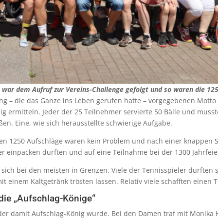
war dem Aufruf zur Vereins-Challenge gefolgt und so waren die 1250
– die das Ganze ins Leben gerufen hatte – vorgegebenen Motto d
ig ermitteln. Jeder der 25 Teilnehmer servierte 50 Bälle und muss
en. Eine, wie sich herausstellte schwierige Aufgabe.
hen 1250 Aufschläge waren kein Problem und nach einer knappen St
er einpacken durften und auf eine Teilnahme bei der 1300 Jahrfei
 sich bei den meisten in Grenzen. Viele der Tennisspieler durften
 einem Kaltgetränk trösten lassen. Relativ viele schafften einen 
die „Aufschlag-Könige“
 der damit Aufschlag-König wurde. Bei den Damen traf mit Monika