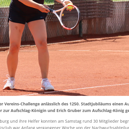
r Vereins-Challenge anlässlich des 1250. Stadtjubiläums einen 
er zur Aufschlag-Königin und Erich Gruber zum Aufschlag-König g
sburg und ihre Helfer konnten am Samstag rund 30 Mitglieder beg
nnisclub war Anfang vergangener Woche von der Nachwuchsabteilu