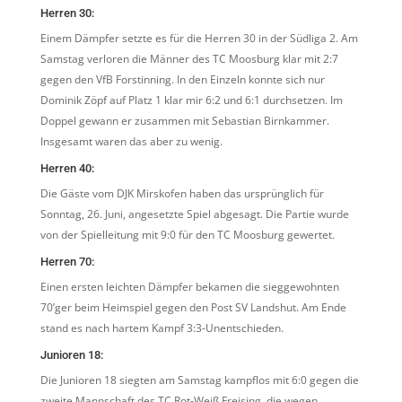
Herren 30:
Einem Dämpfer setzte es für die Herren 30 in der Südliga 2. Am
Samstag verloren die Männer des TC Moosburg klar mit 2:7
gegen den VfB Forstinning. In den Einzeln konnte sich nur
Dominik Zöpf auf Platz 1 klar mir 6:2 und 6:1 durchsetzen. Im
Doppel gewann er zusammen mit Sebastian Birnkammer.
Insgesamt waren das aber zu wenig.
Herren 40:
Die Gäste vom DJK Mirskofen haben das ursprünglich für
Sonntag, 26. Juni, angesetzte Spiel abgesagt. Die Partie wurde
von der Spielleitung mit 9:0 für den TC Moosburg gewertet.
Herren 70:
Einen ersten leichten Dämpfer bekamen die sieggewohnten
70’ger beim Heimspiel gegen den Post SV Landshut. Am Ende
stand es nach hartem Kampf 3:3-Unentschieden.
Junioren 18:
Die Junioren 18 siegten am Samstag kampflos mit 6:0 gegen die
zweite Mannschaft des TC Rot-Weiß Freising, die wegen