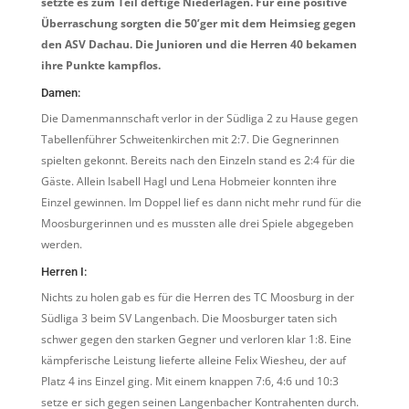
setzte es zum Teil deftige Niederlagen. Für eine positive
Überraschung sorgten die 50’ger mit dem Heimsieg gegen
den ASV Dachau. Die Junioren und die Herren 40 bekamen
ihre Punkte kampflos.
Damen:
Die Damenmannschaft verlor in der Südliga 2 zu Hause gegen
Tabellenführer Schweitenkirchen mit 2:7. Die Gegnerinnen
spielten gekonnt. Bereits nach den Einzeln stand es 2:4 für die
Gäste. Allein Isabell Hagl und Lena Hobmeier konnten ihre
Einzel gewinnen. Im Doppel lief es dann nicht mehr rund für die
Moosburgerinnen und es mussten alle drei Spiele abgegeben
werden.
Herren I:
Nichts zu holen gab es für die Herren des TC Moosburg in der
Südliga 3 beim SV Langenbach. Die Moosburger taten sich
schwer gegen den starken Gegner und verloren klar 1:8. Eine
kämpferische Leistung lieferte alleine Felix Wiesheu, der auf
Platz 4 ins Einzel ging. Mit einem knappen 7:6, 4:6 und 10:3
setze er sich gegen seinen Langenbacher Kontrahenten durch.