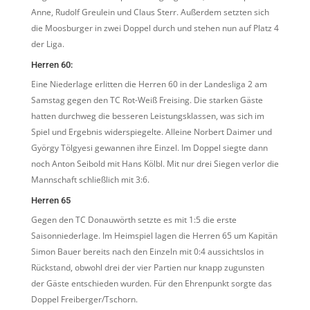
Anne, Rudolf Greulein und Claus Sterr. Außerdem setzten sich
die Moosburger in zwei Doppel durch und stehen nun auf Platz 4
der Liga.
Herren 60:
Eine Niederlage erlitten die Herren 60 in der Landesliga 2 am
Samstag gegen den TC Rot-Weiß Freising. Die starken Gäste
hatten durchweg die besseren Leistungsklassen, was sich im
Spiel und Ergebnis widerspiegelte. Alleine Norbert Daimer und
György Tölgyesi gewannen ihre Einzel. Im Doppel siegte dann
noch Anton Seibold mit Hans Kölbl. Mit nur drei Siegen verlor die
Mannschaft schließlich mit 3:6.
Herren 65
Gegen den TC Donauwörth setzte es mit 1:5 die erste
Saisonniederlage. Im Heimspiel lagen die Herren 65 um Kapitän
Simon Bauer bereits nach den Einzeln mit 0:4 aussichtslos in
Rückstand, obwohl drei der vier Partien nur knapp zugunsten
der Gäste entschieden wurden. Für den Ehrenpunkt sorgte das
Doppel Freiberger/Tschorn.