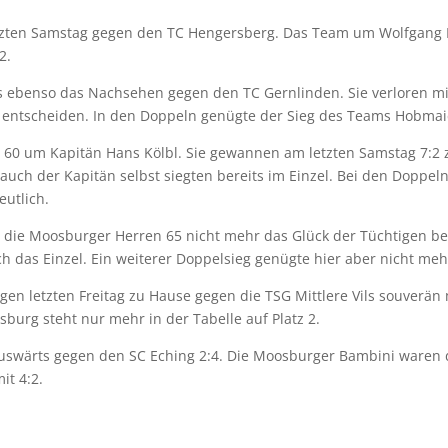
tzten Samstag gegen den TC Hengersberg. Das Team um Wolfgang F
2.
s ebenso das Nachsehen gegen den TC Gernlinden. Sie verloren mi
 entscheiden. In den Doppeln genügte der Sieg des Teams Hobmaie
en 60 um Kapitän Hans Kölbl. Sie gewannen am letzten Samstag 7:
 auch der Kapitän selbst siegten bereits im Einzel. Bei den Doppe
eutlich.
h die Moosburger Herren 65 nicht mehr das Glück der Tüchtigen bei
ch das Einzel. Ein weiterer Doppelsieg genügte hier aber nicht me
en letzten Freitag zu Hause gegen die TSG Mittlere Vils souverän 
sburg steht nur mehr in der Tabelle auf Platz 2.
auswärts gegen den SC Eching 2:4. Die Moosburger Bambini waren 
it 4:2.