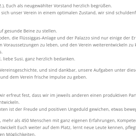
(2.), Euch als neugewählter Vorstand herzlich begrüßen.
t sich unser Verein in einem optimalen Zustand, wir sind schuldenf
auf gesunde Beine zu stellen.
den, die Flüssiggas-Anlage und der Palazzo sind nur einige der E
n Voraussetzungen zu leben, und den Verein weiterentwickeln zu
s.
l, liebe Susi, ganz herzlich bedanken.
r Vereinsgeschichte, und sind dankbar, unsere Aufgaben unter di
en und dem Verein frische Impulse zu geben.
ir erfreut fest, dass wir im jeweils anderen einen produktiven Pa
twickeln.
ten ist der Freude und positiven Ungeduld gewichen, etwas bewe
ch, mehr als 450 Menschen mit ganz eigenen Erfahrungen, Kompete
twickelt Euch weiter auf dem Platz, lernt neue Leute kennen, pfle
n Möglichkeiten.