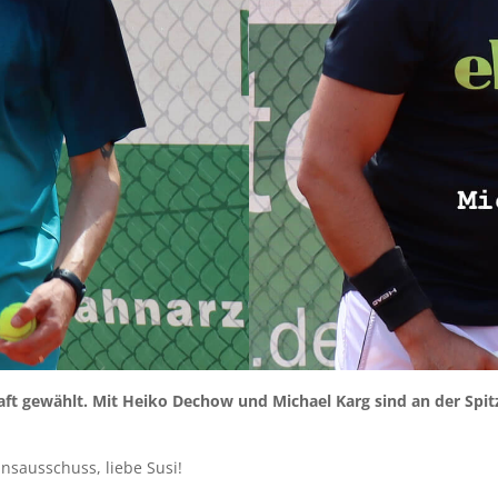
t gewählt. Mit Heiko Dechow und Michael Karg sind an der Spitz
insausschuss, liebe Susi!