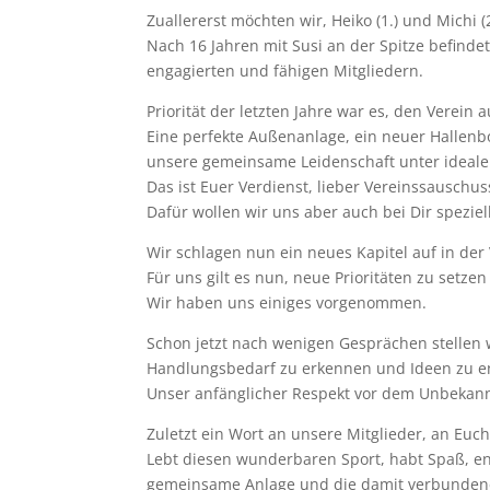
Zuallererst möchten wir, Heiko (1.) und Michi 
Nach 16 Jahren mit Susi an der Spitze befinde
engagierten und fähigen Mitgliedern.
Priorität der letzten Jahre war es, den Verein 
Eine perfekte Außenanlage, ein neuer Hallenbo
unsere gemeinsame Leidenschaft unter ideale
Das ist Euer Verdienst, lieber Vereinssauschus
Dafür wollen wir uns aber auch bei Dir speziel
Wir schlagen nun ein neues Kapitel auf in de
Für uns gilt es nun, neue Prioritäten zu setz
Wir haben uns einiges vorgenommen.
Schon jetzt nach wenigen Gesprächen stellen w
Handlungsbedarf zu erkennen und Ideen zu en
Unser anfänglicher Respekt vor dem Unbekann
Zuletzt ein Wort an unsere Mitglieder, an Eu
Lebt diesen wunderbaren Sport, habt Spaß, en
gemeinsame Anlage und die damit verbundene