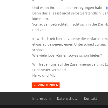
Und wenn Ihr Ideen oder Anregungen habt –
t
Denn das alles ist nicht selbstverständlich. E
kümmern.
Von außen betrachtet mischt sich in die Dank
und Zeit.
In Wirklichkeit bieten Vereine die einfachste 
etwas zu bewegen, einen Unterschied zu mache
schätzt.
Wie viele Jobs können sowas schon bieten?
Wir freuen uns auf die Zusammenarbeit mit Eu
Euer neuer Vorstand
Heiko und Michi
←
VORHERIGER
Impressum
Datenschutz
Kontakt