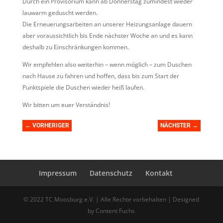
Durch ein Provisorium kann ab Donnerstag zumindest wieder
lauwarm geduscht werden.
Die Erneuerungsarbeiten an unserer Heizungsanlage dauern
aber voraussichtlich bis Ende nächster Woche an und es kann
deshalb zu Einschränkungen kommen.
Wir empfehlen also weiterhin – wenn möglich – zum Duschen
nach Hause zu fahren und hoffen, dass bis zum Start der
Punktspiele die Duschen wieder heiß laufen.
Wir bitten um euer Verständnis!
←
VORHERIGER
NÄCHSTER
→
Impressum
Datenschutz
Kontakt
© 2022 TC Moosburg e.V. | Alle Rechte vorbehalten | Designed
by Content Fuchs